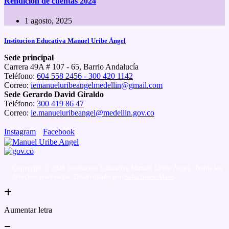
Rendición de cuentas 2024
1 agosto, 2025
Institucion Educativa Manuel Uribe Ángel
Sede principal
Carrera 49A # 107 - 65, Barrio Andalucía
Teléfono:
604 558 2456 - 300 420 1142
Correo:
iemanueluribeangelmedellin@gmail.com
Sede Gerardo David Giraldo
Teléfono:
300 419 86 47
Correo:
ie.manueluribeangel@medellin.gov.co
Instagram
Facebook
Copyright © 2026 Institucion Educativa Manuel Uribe Ángel. Todos los
derechos reservados. Desarrollado por
Soluciones Akros
.
Aumentar letra